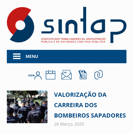
Skip
to
content
MENU
VALORIZAÇÃO DA
CARREIRA DOS
BOMBEIROS SAPADORES
28 Março, 2025
admin
Comunicados