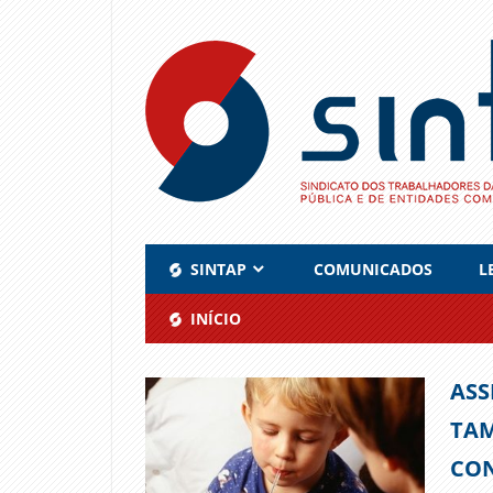
Skip
to
content
SINTAP
COMUNICADOS
L
INÍCIO
ASS
TAM
CO