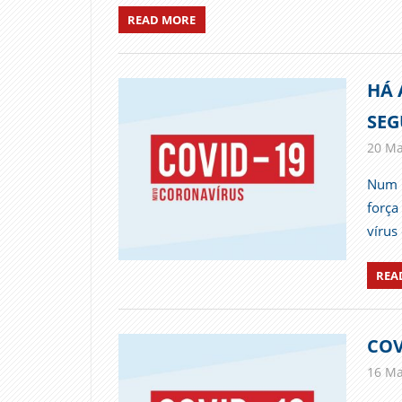
READ MORE
HÁ 
SEG
20 Ma
Num m
força
vírus
REA
COV
16 Ma