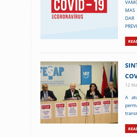
VAMO
MAS 
DAR 
PREV
REA
SIN
COV
12 Ma
A at
perm
trans
REA