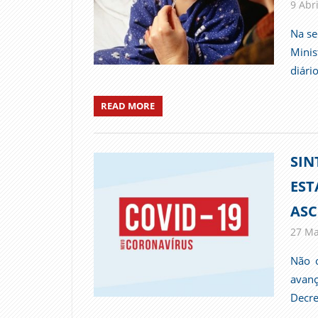
9 Abri
Na se
Mini
diári
READ MORE
SIN
EST
ASC
27 Ma
Não o
avanç
Decre