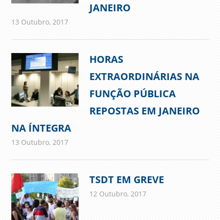
JANEIRO
13 Outubro, 2017
admin
Imprensa
HORAS
EXTRAORDINÁRIAS NA
FUNÇÃO PÚBLICA
REPOSTAS EM JANEIRO
NA ÍNTEGRA
13 Outubro, 2017
admin
Imprensa
TSDT EM GREVE
12 Outubro, 2017
admin
Comunicados