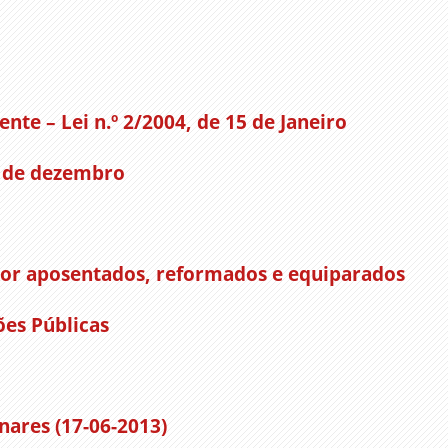
ente – Lei n.º 2/2004, de 15 de Janeiro
8 de dezembro
 por aposentados, reformados e equiparados
ões Públicas
nares (17-06-2013)