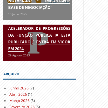
NOTARIADO É “IMPORTANTE
BASE DE NEGOCIAÇÃO”
10 Julho, 2025
ACELERADOR DE PROGRESSÕES
DA FUNÇÃO PÚBLICA JÁ ESTÁ
PUBLICADO E ENTRA EM VIGOR
EM 2024
29 Agosto, 2023
ARQUIVO
Junho 2026
(7)
Abril 2026
(1)
Março 2026
(3)
Fevereiro 2026
(5)