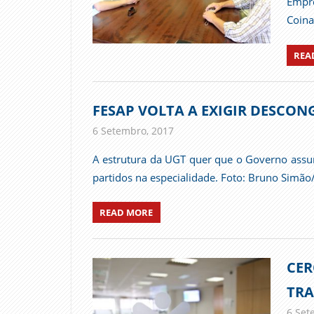
Empre
Coina
REA
FESAP VOLTA A EXIGIR DESCO
6 Setembro, 2017
admin
Imprensa
A estrutura da UGT quer que o Governo assu
partidos na especialidade. Foto: Bruno Simã
READ MORE
CER
TRA
6 Set