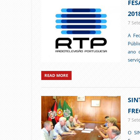
FES
201
7 Set
A Fed
Públi
ano d
servi
READ MORE
SIN
FRE
7 Set
O SI