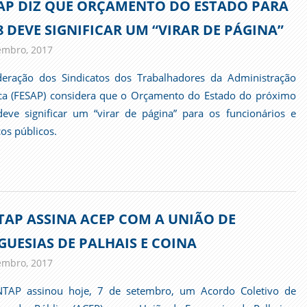
AP DIZ QUE ORÇAMENTO DO ESTADO PARA
8 DEVE SIGNIFICAR UM “VIRAR DE PÁGINA”
embro, 2017
admin
Imprensa
eração dos Sindicatos dos Trabalhadores da Administração
ca (FESAP) considera que o Orçamento do Estado do próximo
eve significar um “virar de página” para os funcionários e
ços públicos.
TAP ASSINA ACEP COM A UNIÃO DE
GUESIAS DE PALHAIS E COINA
embro, 2017
admin
Comunicados
NTAP assinou hoje, 7 de setembro, um Acordo Coletivo de