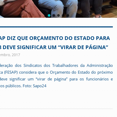
AP DIZ QUE ORÇAMENTO DO ESTADO PARA
8 DEVE SIGNIFICAR UM “VIRAR DE PÁGINA”
embro, 2017
admin
Imprensa
eração dos Sindicatos dos Trabalhadores da Administração
ca (FESAP) considera que o Orçamento do Estado do próximo
eve significar um “virar de página” para os funcionários e
ços públicos. Foto: Sapo24