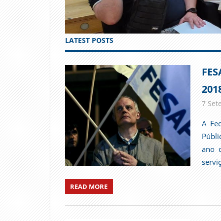
LATEST POSTS
FES
201
7 Set
A Fed
Públi
ano d
servi
READ MORE