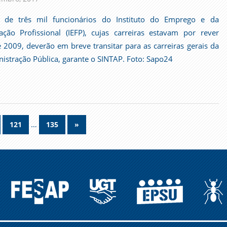
a de três mil funcionários do Instituto do Emprego e da
ção Profissional (IEFP), cujas carreiras estavam por rever
 2009, deverão em breve transitar para as carreiras gerais da
istração Pública, garante o SINTAP. Foto: Sapo24
…
Next
121
135
»
Posts
FESAP
UGT
EPSU
C