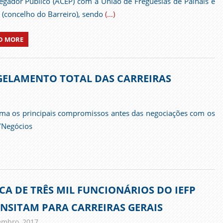
gador Público (ACEP) com a União de Freguesias de Palhais e
 (concelho do Barreiro), sendo
(…)
D MORE
NGELAMENTO TOTAL DAS CARREIRAS
ma os principais compromissos antes das negociações com os
o/Negócios
CA DE TRÊS MIL FUNCIONÁRIOS DO IEFP
NSITAM PARA CARREIRAS GERAIS
embro, 2017
admin
Imprensa