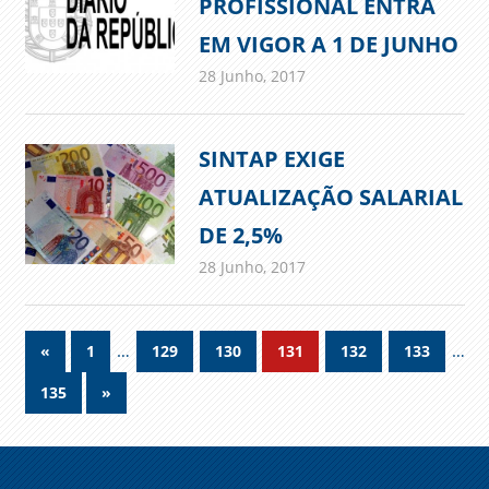
PROFISSIONAL ENTRA
EM VIGOR A 1 DE JUNHO
28 Junho, 2017
admin
Comunicados
SINTAP EXIGE
ATUALIZAÇÃO SALARIAL
DE 2,5%
28 Junho, 2017
admin
Comunicados
Navegação
Previous
…
…
«
1
129
130
131
132
133
Posts
de
Next
135
»
Posts
artigos