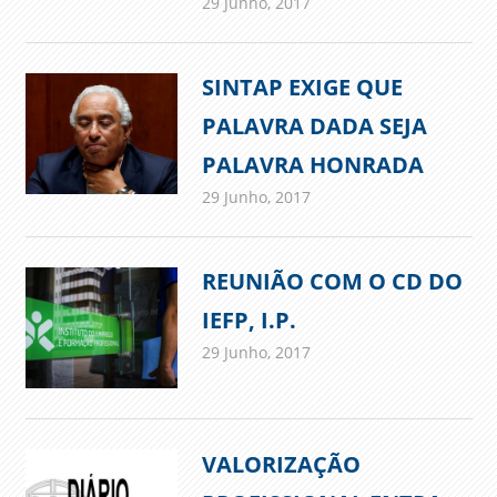
29 Junho, 2017
admin
Comunicados
SINTAP EXIGE QUE
PALAVRA DADA SEJA
PALAVRA HONRADA
29 Junho, 2017
admin
Comunicados
REUNIÃO COM O CD DO
IEFP, I.P.
29 Junho, 2017
admin
Comunicados
VALORIZAÇÃO