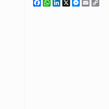
Facebook
WhatsApp
LinkedIn
X
Messen
Emai
Co
Li