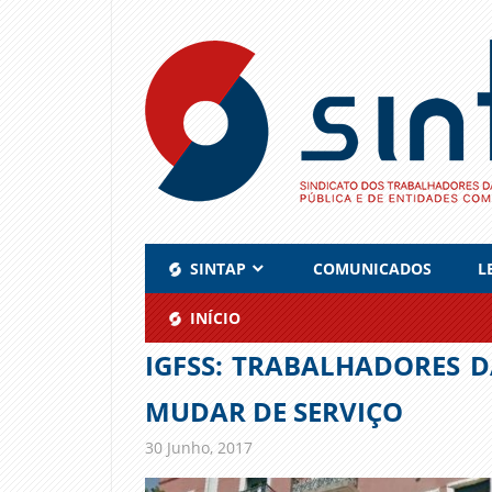
Skip
to
content
SINTAP
COMUNICADOS
L
INÍCIO
IGFSS: TRABALHADORES 
MUDAR DE SERVIÇO
30 Junho, 2017
admin
Comunicados