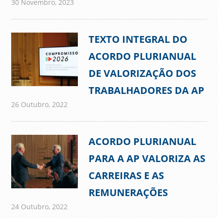
30 Novembro, 2023
admin
Comunicados
TEXTO INTEGRAL DO
ACORDO PLURIANUAL
DE VALORIZAÇÃO DOS
TRABALHADORES DA AP
26 Outubro, 2022
admin
Comunicados
ACORDO PLURIANUAL
PARA A AP VALORIZA AS
CARREIRAS E AS
REMUNERAÇÕES
24 Outubro, 2022
admin
Comunicados