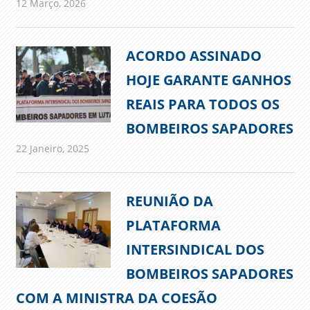
12 Março, 2026
admin
Comunicados
ACORDO ASSINADO
HOJE GARANTE GANHOS
REAIS PARA TODOS OS
BOMBEIROS SAPADORES
22 Janeiro, 2025
admin
Comunicados
REUNIÃO DA
PLATAFORMA
INTERSINDICAL DOS
BOMBEIROS SAPADORES
COM A MINISTRA DA COESÃO