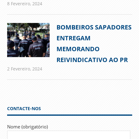
8 Fevereiro, 2024
admin
Comunicados
BOMBEIROS SAPADORES
ENTREGAM
MEMORANDO
REIVINDICATIVO AO PR
2 Fevereiro, 2024
admin
Comunicados
CONTACTE-NOS
Nome (obrigatório)