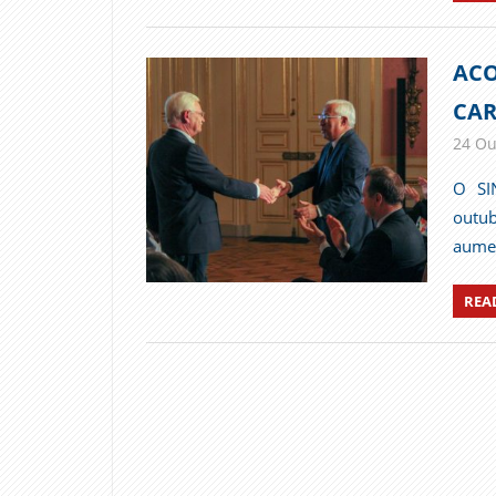
ACO
CAR
24 Ou
O SI
outub
aumen
REA