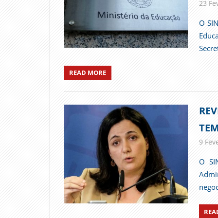
23 Fe
O SIN
Educ
Secre
READ MORE
REV
TEM
9 Fev
O SI
Admin
negoc
REA