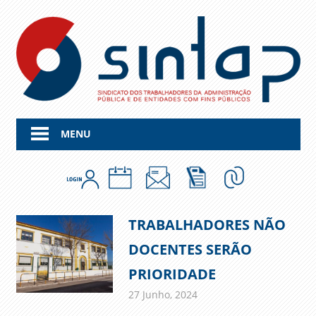
Skip
to
content
MENU
TRABALHADORES NÃO
DOCENTES SERÃO
PRIORIDADE
27 Junho, 2024
admin
Comunicados