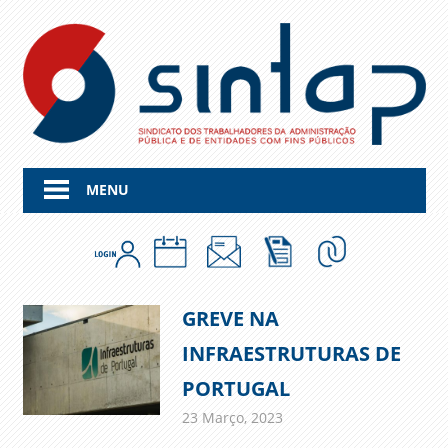
Skip
to
content
MENU
GREVE NA
INFRAESTRUTURAS DE
PORTUGAL
23 Março, 2023
admin
Comunicados