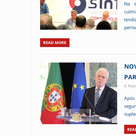
Na s
culmi
tend
perí
READ MORE
NOV
PAR
6 Nov
Após
segu
suple
REA