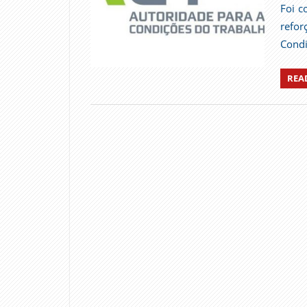
Foi c
refo
Condi
REA