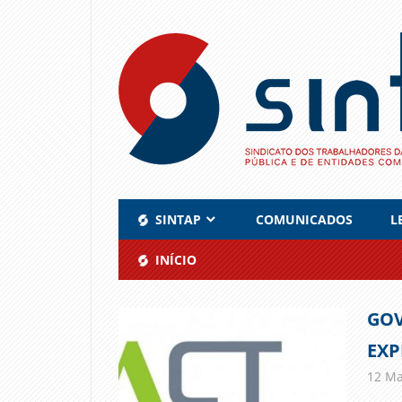
Skip
to
content
SINTAP
COMUNICADOS
L
INÍCIO
GOV
EXP
12 Ma