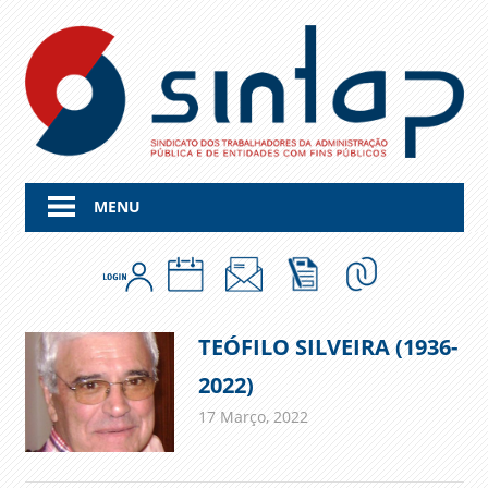
Skip
to
content
MENU
TEÓFILO SILVEIRA (1936-
2022)
17 Março, 2022
admin
Comunicados