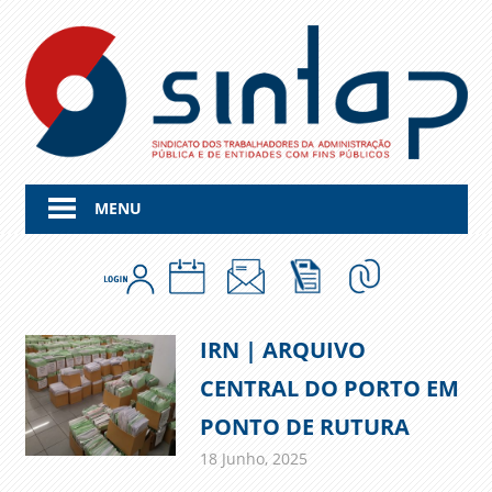
Skip
to
content
MENU
IRN | ARQUIVO
CENTRAL DO PORTO EM
PONTO DE RUTURA
18 Junho, 2025
admin
Comunicados