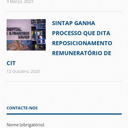
3 Março, 2023
admin
Comunicados
SINTAP GANHA
PROCESSO QUE DITA
REPOSICIONAMENTO
REMUNERATÓRIO DE
CIT
12 Outubro, 2020
admin
Comunicados
CONTACTE-NOS
Nome (obrigatório)