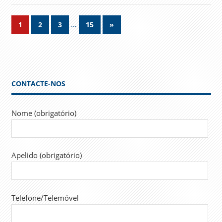
Navegação
…
Next
1
2
3
15
»
Posts
de
artigos
CONTACTE-NOS
Nome (obrigatório)
Apelido (obrigatório)
Telefone/Telemóvel