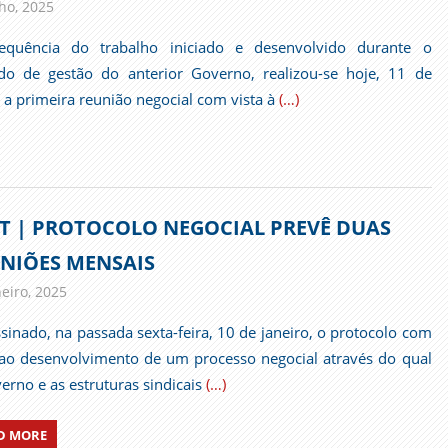
lho, 2025
admin
Comunicados
equência do trabalho iniciado e desenvolvido durante o
do de gestão do anterior Governo, realizou-se hoje, 11 de
, a primeira reunião negocial com vista à
(…)
T | PROTOCOLO NEGOCIAL PREVÊ DUAS
NIÕES MENSAIS
neiro, 2025
admin
Comunicados
ssinado, na passada sexta-feira, 10 de janeiro, o protocolo com
 ao desenvolvimento de um processo negocial através do qual
erno e as estruturas sindicais
(…)
D MORE