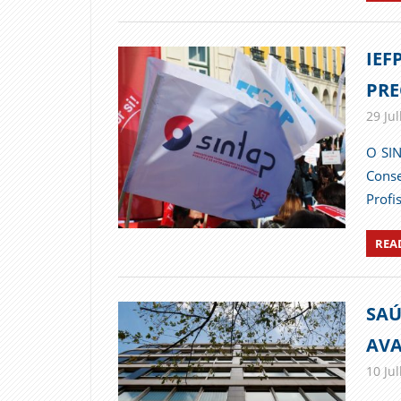
IEF
PRE
29 Ju
O SIN
Conse
Profi
REA
SAÚ
AVA
10 Ju