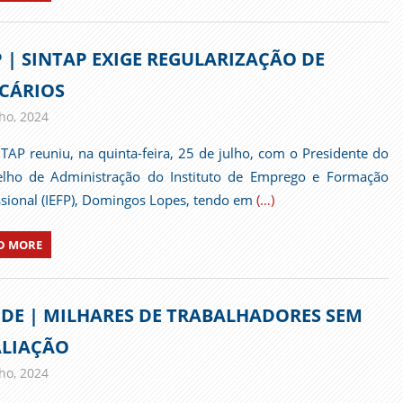
P | SINTAP EXIGE REGULARIZAÇÃO DE
CÁRIOS
lho, 2024
admin
Comunicados
TAP reuniu, na quinta-feira, 25 de julho, com o Presidente do
lho de Administração do Instituto de Emprego e Formação
ssional (IEFP), Domingos Lopes, tendo em
(…)
D MORE
DE | MILHARES DE TRABALHADORES SEM
LIAÇÃO
lho, 2024
admin
Comunicados