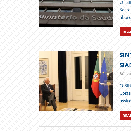
O SI
Secre
abord
REA
SIN
SIA
30 No
O SIN
Costa
assin
REA