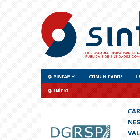
Skip
to
content
SINTAP
COMUNICADOS
L
INÍCIO
CAR
NEG
VAL