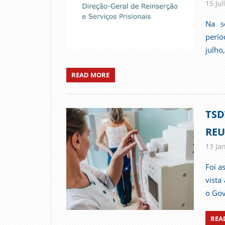
15 Ju
Na s
perío
julho
READ MORE
TSD
REU
13 Ja
Foi a
vista
o Gov
REA