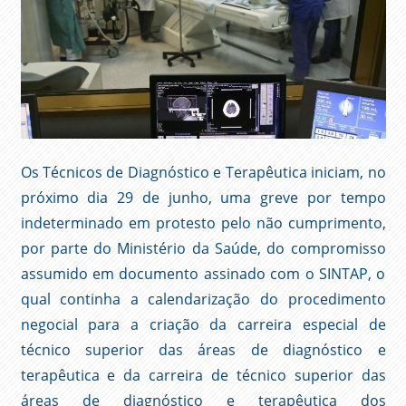
Os Técnicos de Diagnóstico e Terapêutica iniciam, no
próximo dia 29 de junho, uma greve por tempo
indeterminado em protesto pelo não cumprimento,
por parte do Ministério da Saúde, do compromisso
assumido em documento assinado com o SINTAP, o
qual continha a calendarização do procedimento
negocial para a criação da carreira especial de
técnico superior das áreas de diagnóstico e
terapêutica e da carreira de técnico superior das
áreas de diagnóstico e terapêutica dos