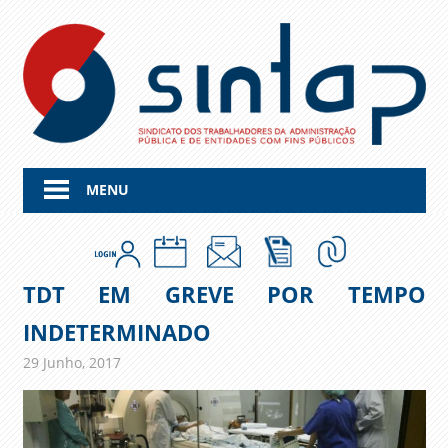
Skip
to
content
MENU
TDT EM GREVE POR TEMPO
INDETERMINADO
29 Junho, 2017
admin
Comunicados