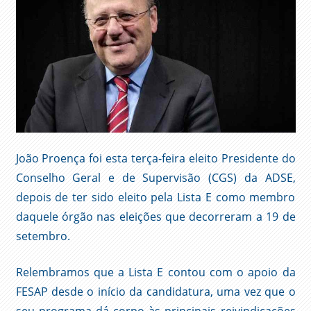
João Proença foi esta terça-feira eleito Presidente do
Conselho Geral e de Supervisão (CGS) da ADSE,
depois de ter sido eleito pela Lista E como membro
daquele órgão nas eleições que decorreram a 19 de
setembro.
Relembramos que a Lista E contou com o apoio da
FESAP desde o início da candidatura, uma vez que o