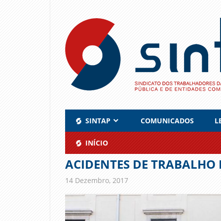
Skip
to
content
SINTAP
COMUNICADOS
L
INÍCIO
ACIDENTES DE TRABALHO 
14 Dezembro, 2017
admin
Comunicados