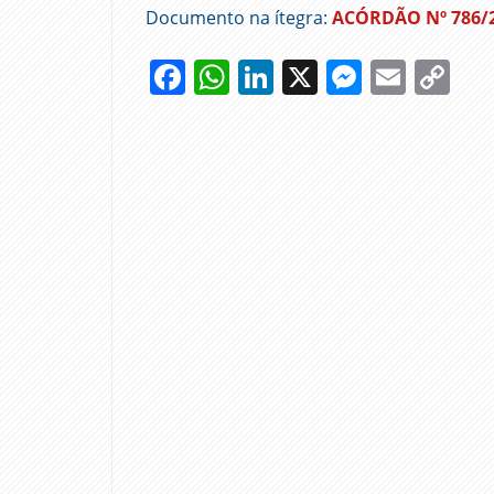
Documento na ítegra:
ACÓRDÃO Nº 786/20
Facebook
WhatsApp
LinkedIn
X
Messen
Emai
Co
Li