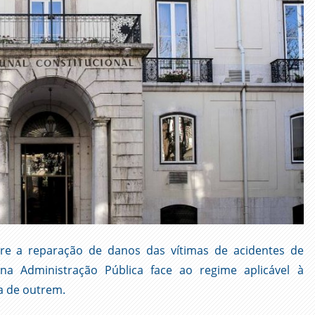
bre a reparação de danos das vítimas de acidentes de
na Administração Pública face ao regime aplicável à
a de outrem.