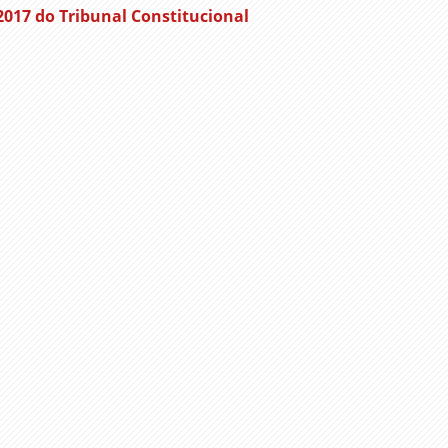
17 do Tribunal Constitucional
ger
l
py
nk