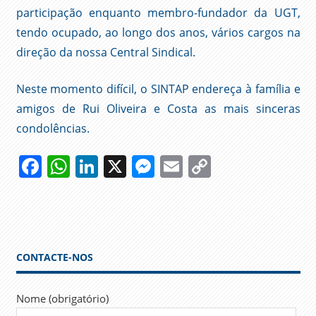
participação enquanto membro-fundador da UGT,
tendo ocupado, ao longo dos anos, vários cargos na
direção da nossa Central Sindical.
Neste momento difícil, o SINTAP endereça à família e
amigos de Rui Oliveira e Costa as mais sinceras
condolências.
Facebook
WhatsApp
LinkedIn
X
Messenger
Email
Copy
Link
EUROSONDAGEM
MORTE
RUI
OLIVEIRA
CONTACTE-NOS
E COSTA
SINDICALISTA
Nome (obrigatório)
SPORTING