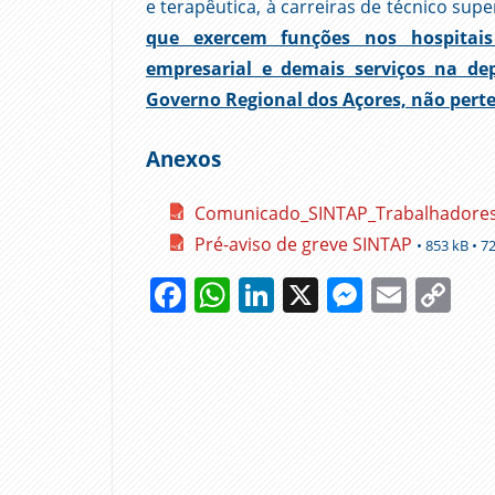
e terapêutica, à carreiras de técnico supe
que exercem funções nos hospitai
empresarial e demais serviços na de
Governo Regional dos Açores, não perte
Anexos
Comunicado_SINTAP_Trabalhadores d
Pré-aviso de greve SINTAP
• 853 kB • 72
Facebook
WhatsApp
LinkedIn
X
Messen
Emai
Co
Li
1 DE
JULHO
ASSISTENTE
TÉCNICO
ASSISTENTES
OPERACIONAIS