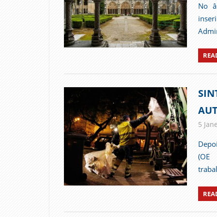
No â
inser
Admin
REA
SIN
AUT
5 Jane
Depoi
(OE 
traba
REA