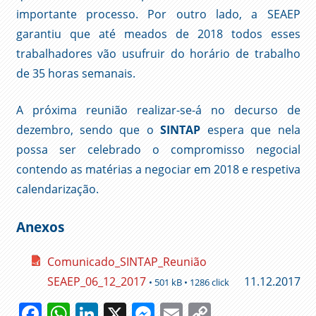
importante processo. Por outro lado, a SEAEP
garantiu que até meados de 2018 todos esses
trabalhadores vão usufruir do horário de trabalho
de 35 horas semanais.
A próxima reunião realizar-se-á no decurso de
dezembro, sendo que o
SINTAP
espera que nela
possa ser celebrado o compromisso negocial
contendo as matérias a negociar em 2018 e respetiva
calendarização.
Anexos
Comunicado_SINTAP_Reunião
SEAEP_06_12_2017
11.12.2017
• 501 kB • 1286 click
Facebook
WhatsApp
LinkedIn
X
Messenger
Email
Copy