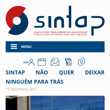
Skip
to
content
MENU
SINTAP NÃO QUER DEIXAR
NINGUÉM PARA TRÁS
11 Dezembro, 2017
admin
Comunicados