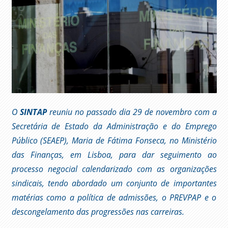
O
SINTAP
reuniu no passado dia 29 de novembro com a
Secretária de Estado da Administração e do Emprego
Público (SEAEP), Maria de Fátima Fonseca, no Ministério
das Finanças, em Lisboa, para dar seguimento ao
processo negocial calendarizado com as organizações
sindicais, tendo abordado um conjunto de importantes
matérias como a política de admissões, o PREVPAP e o
descongelamento das progressões nas carreiras.