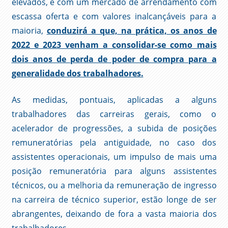
elevados, e com um mercado de arrendamento com
escassa oferta e com valores inalcançáveis para a
maioria,
conduzirá a que, na prática, os anos de
2022 e 2023 venham a consolidar-se como mais
dois anos de perda de poder de compra para a
generalidade dos trabalhadores.
As medidas, pontuais, aplicadas a alguns
trabalhadores das carreiras gerais, como o
acelerador de progressões, a subida de posições
remuneratórias pela antiguidade, no caso dos
assistentes operacionais, um impulso de mais uma
posição remuneratória para alguns assistentes
técnicos, ou a melhoria da remuneração de ingresso
na carreira de técnico superior, estão longe de ser
abrangentes, deixando de fora a vasta maioria dos