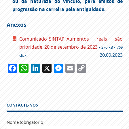
ou da natureza do vínculo, para efeitos de
progressão na carreira pela antiguidade.
Anexos
Comunicado_SINTAP_Aumentos reais são
prioridade_20 de setembro de 2023
• 270 kB • 769
20.09.2023
click
Facebook
WhatsApp
LinkedIn
X
Messenger
Email
Copy
Link
ADMINISTRAÇÃO
PÚBLICA
CARREIRAS
CONTRATAÇÃO
CONTACTE-NOS
COLETIVA
GOVERNO
Nome (obrigatório)
NEGOCIAÇÕES