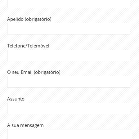
ORAÇAMENTO
DO ESTADO
Apelido (obrigatório)
2024
REMUNERAÇÕES
SALÁRIOS
Telefone/Telemóvel
SINDICATO
SINTAP
SUBSÍDIO
ALIMENTAÇÃO
O seu Email (obrigatório)
TRABALHADORES
TRABALHO
Assunto
A sua mensagem