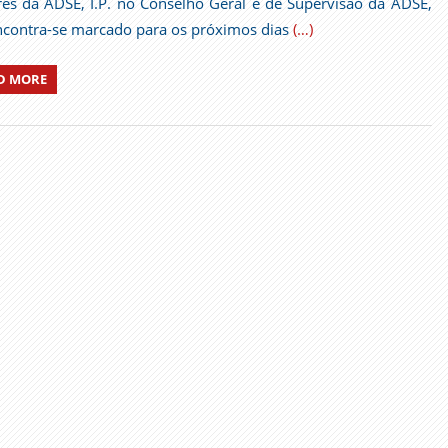
ares da ADSE, I.P. no Conselho Geral e de Supervisão da ADSE,
encontra-se marcado para os próximos dias
(…)
D MORE