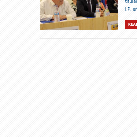
titul
I.P. 
REA