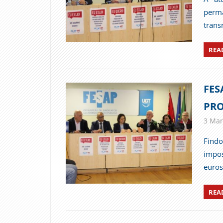
perm
trans
REA
FES
PRO
3 Mar
Find
impos
euros
REA