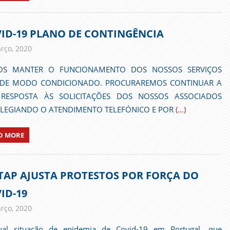
ID-19 PLANO DE CONTINGÊNCIA
rço, 2020
admin
Comunicados
S MANTER O FUNCIONAMENTO DOS NOSSOS SERVIÇOS
DE MODO CONDICIONADO. PROCURAREMOS CONTINUAR A
RESPOSTA ÀS SOLICITAÇÕES DOS NOSSOS ASSOCIADOS
ILEGIANDO O ATENDIMENTO TELEFÓNICO E POR
(…)
D MORE
TAP AJUSTA PROTESTOS POR FORÇA DO
ID-19
rço, 2020
admin
Comunicados
ual situação de epidemia de Covid-19 em Portugal, que