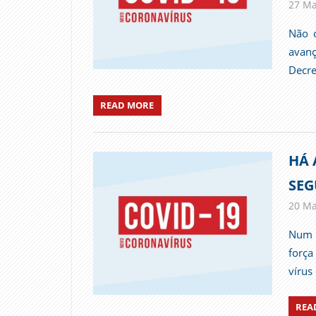
27 Ma
Não o
avanç
Decre
READ MORE
HÁ 
SEG
20 Ma
Num m
força
vírus
REA