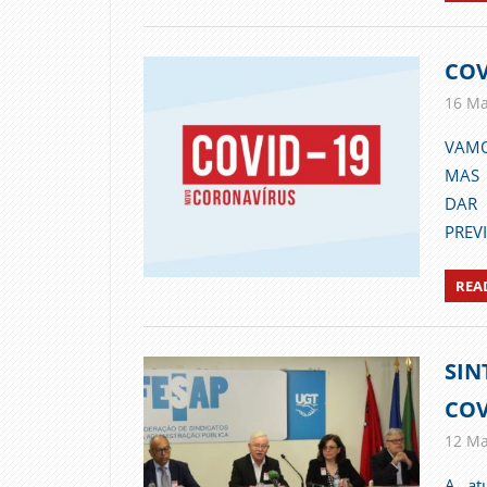
COV
16 Ma
VAMO
MAS 
DAR 
PREV
REA
SIN
COV
12 Ma
A at