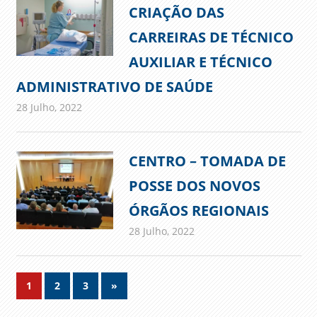
CRIAÇÃO DAS
CARREIRAS DE TÉCNICO
AUXILIAR E TÉCNICO
ADMINISTRATIVO DE SAÚDE
28 Julho, 2022
admin
Comunicados
CENTRO – TOMADA DE
POSSE DOS NOVOS
ÓRGÃOS REGIONAIS
28 Julho, 2022
admin
Comunicados
Navegação
Next
1
2
3
»
Posts
de