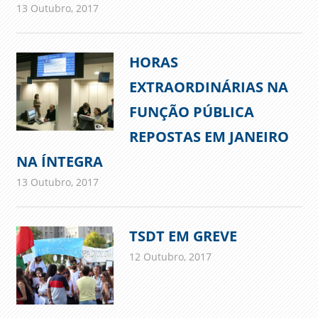
13 Outubro, 2017
admin
Imprensa
HORAS
EXTRAORDINÁRIAS NA
FUNÇÃO PÚBLICA
REPOSTAS EM JANEIRO
NA ÍNTEGRA
13 Outubro, 2017
admin
Imprensa
TSDT EM GREVE
12 Outubro, 2017
admin
Comunicados