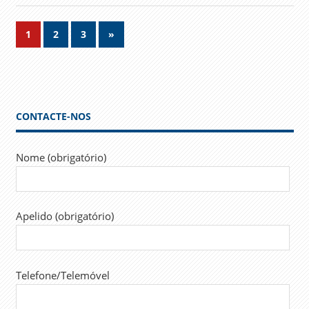
Navegação
Next
1
2
3
»
Posts
de
artigos
CONTACTE-NOS
Nome (obrigatório)
Apelido (obrigatório)
Telefone/Telemóvel