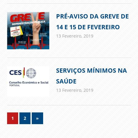
PRÉ-AVISO DA GREVE DE
14 E 15 DE FEVEREIRO
13 Fevereiro, 2019
admin
Comunicados
SERVIÇOS MÍNIMOS NA
SAÚDE
13 Fevereiro, 2019
admin
Comunicados
Navegação
Next
1
2
»
Posts
de