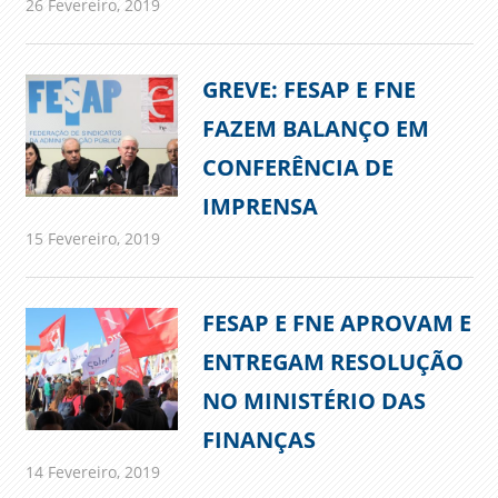
26 Fevereiro, 2019
admin
Comunicados
GREVE: FESAP E FNE
FAZEM BALANÇO EM
CONFERÊNCIA DE
IMPRENSA
15 Fevereiro, 2019
admin
Comunicados
FESAP E FNE APROVAM E
ENTREGAM RESOLUÇÃO
NO MINISTÉRIO DAS
FINANÇAS
14 Fevereiro, 2019
admin
Comunicados