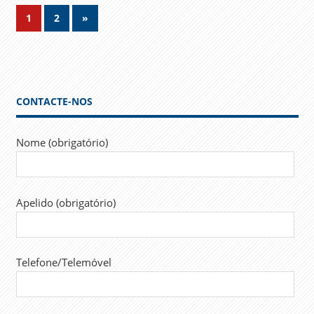
Navegação
Next
1
2
»
Posts
de
artigos
CONTACTE-NOS
Nome (obrigatório)
Apelido (obrigatório)
Telefone/Telemóvel