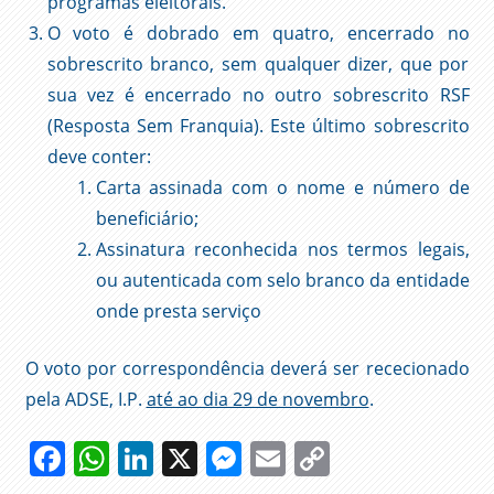
programas eleitorais.
O voto é dobrado em quatro, encerrado no
sobrescrito branco, sem qualquer dizer, que por
sua vez é encerrado no outro sobrescrito RSF
(Resposta Sem Franquia). Este último sobrescrito
deve conter:
Carta assinada com o nome e número de
beneficiário;
Assinatura reconhecida nos termos legais,
ou autenticada com selo branco da entidade
onde presta serviço
O voto por correspondência deverá ser rececionado
pela ADSE, I.P.
até ao dia 29 de novembro
.
Facebook
WhatsApp
LinkedIn
X
Messenger
Email
Copy
Link