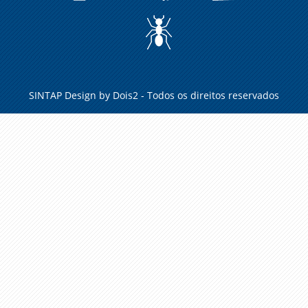
A
FORMIGA
NO
CARREIRO
SINTAP Design by
Dois2
- Todos os direitos reservados