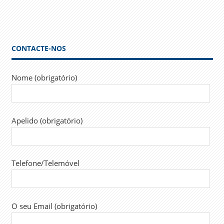
30 DE
NOVEMBRO
ADSE
ALEXANDRE
CONTACTE-NOS
LOURENÇO
BENEFICIÁRIOS
Nome (obrigatório)
ELEIÇÕES
FESAP
JOÃO
Apelido (obrigatório)
PROENÇA
JOSÉ
ABRAÃO
Telefone/Telemóvel
SAÚDE
SINTAP
TRABALHADORES
O seu Email (obrigatório)
UGT
VOTO