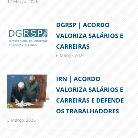
12 Março, 2026
admin
Comunicados
DGRSP | ACORDO
VALORIZA SALÁRIOS E
CARREIRAS
6 Março, 2026
admin
Comunicados
IRN | ACORDO
VALORIZA SALÁRIOS E
CARREIRAS E DEFENDE
OS TRABALHADORES
3 Março, 2026
admin
Comunicados