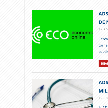
ADS
DE 
12 Abr
Cerca
torn
subsi
REA
ADS
MIL
12 Abr
A AD