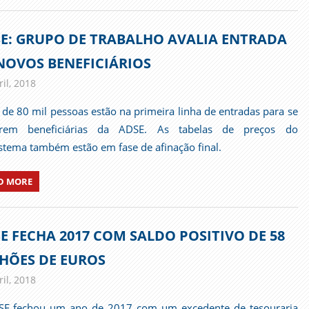
E: GRUPO DE TRABALHO AVALIA ENTRADA
NOVOS BENEFICIÁRIOS
il, 2018
admin
Imprensa
 de 80 mil pessoas estão na primeira linha de entradas para se
arem beneficiárias da ADSE. As tabelas de preços do
stema também estão em fase de afinação final.
D MORE
E FECHA 2017 COM SALDO POSITIVO DE 58
HÕES DE EUROS
il, 2018
admin
Imprensa
SE fechou um ano de 2017 com um excedente de tesouraria