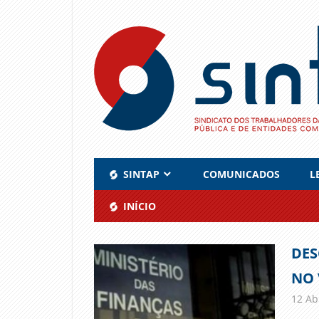
Skip
to
content
SINTAP
COMUNICADOS
L
INÍCIO
DES
NO 
12 Abr