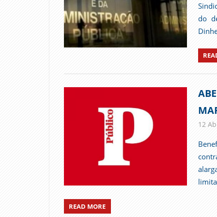
Sindi
do d
Dinhe
REA
ABE
MAR
12 Abr
Bene
cont
alar
limit
READ MORE