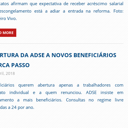
catos afirmam que expectativa de receber acréscimo salarial
escongelamento está a adiar a entrada na reforma. Foto:
iro Vivo.
D MORE
RTURA DA ADSE A NOVOS BENEFICIÁRIOS
CA PASSO
il, 2018
admin
Imprensa
ficiários querem abertura apenas a trabalhadores com
rato individual e a quem renunciou. ADSE insiste em
gamento a mais beneficiários. Consultas no regime livre
adas a 24 por ano.