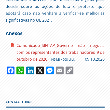
decidir sobre as ações de luta e protesto que
adotará caso não venham a verificar-se melhorias
significativas no OE 2021.
Anexos
Comunicado_SINTAP_Governo não negocia
com os representantes dos trabalhadores_9 de
outubro de 2020
09.10.2020
• 145 kB • 908 click
Facebook
WhatsApp
LinkedIn
X
Messenger
Email
Copy
Link
ADMINISTRAÇÃO
PÚBLICA
AUMENTOS
CARREIRAS
CONTACTE-NOS
FESAP