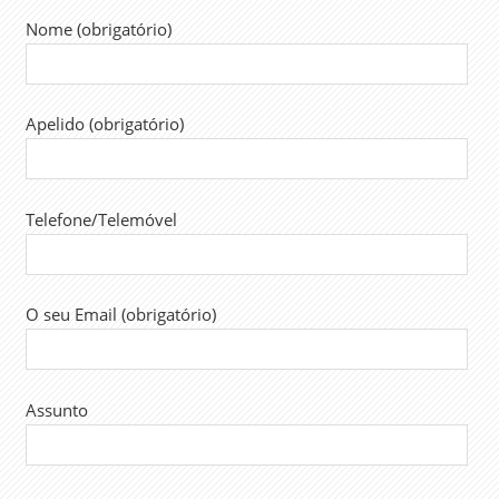
NEGOCIAÇÃO
Nome (obrigatório)
COLETIVA
NEGOCIAÇÕES
PENSÕES
Apelido (obrigatório)
SALÁRIOS
SECRETARIO
DE ESTADO
Telefone/Telemóvel
SINTAP
TRABALHADORES
UGT
O seu Email (obrigatório)
Assunto