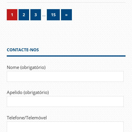
Navegação
…
Next
1
2
3
15
»
Posts
de
artigos
CONTACTE-NOS
Nome (obrigatório)
Apelido (obrigatório)
Telefone/Telemóvel