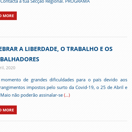
. Contacta a tua Secção Regional. PROGRAMA
D MORE
EBRAR A LIBERDADE, O TRABALHO E OS
ABALHADORES
il, 2020
admin
Comunicados
momento de grandes dificuldades para o país devido aos
rangimentos impostos pelo surto da Covid-19, o 25 de Abril e
 Maio não poderão assinalar-se
(…)
D MORE