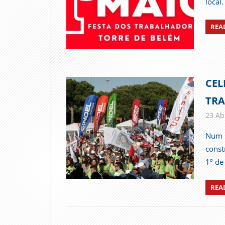
local
REA
CEL
TR
23 Abr
Num 
const
1º de
REA