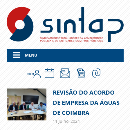
Skip
to
content
MENU
REVISÃO DO ACORDO
DE EMPRESA DA ÁGUAS
DE COIMBRA
11 Julho, 2024
admin
Comunicados