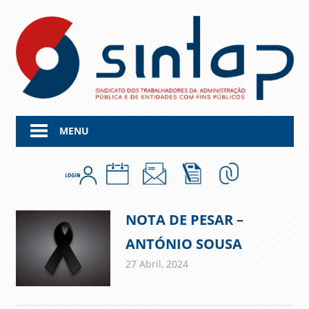
Skip
to
content
MENU
NOTA DE PESAR –
ANTÓNIO SOUSA
27 Abril, 2024
admin
Comunicados