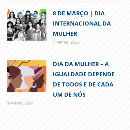
8 DE MARÇO | DIA
INTERNACIONAL DA
MULHER
7 Março, 2025
admin
Comunicados
DIA DA MULHER – A
IGUALDADE DEPENDE
DE TODOS E DE CADA
UM DE NÓS
8 Março, 2024
admin
Comunicados