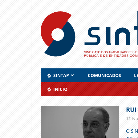
Skip
to
content
SINTAP
COMUNICADOS
L
INÍCIO
RUI
11 No
O SIN