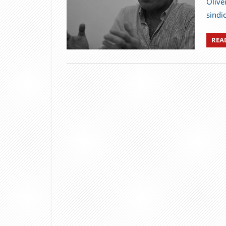
Olive
sindic
REA