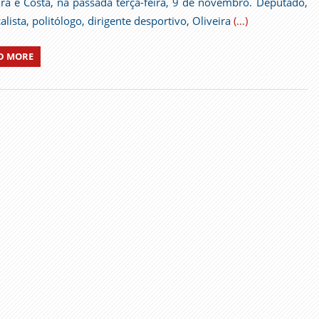
ira e Costa, na passada terça-feira, 9 de novembro. Deputado,
alista, politólogo, dirigente desportivo, Oliveira
(…)
D MORE