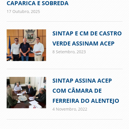
CAPARICA E SOBREDA
17 Outubro, 2025
admin
Comunicados
SINTAP E CM DE CASTRO
VERDE ASSINAM ACEP
8 Setembro, 2023
admin
Comunicados
SINTAP ASSINA ACEP
COM CÂMARA DE
FERREIRA DO ALENTEJO
4 Novembro, 2022
admin
Comunicados