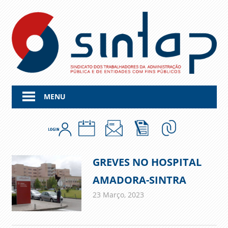
Skip
to
content
MENU
GREVES NO HOSPITAL
AMADORA-SINTRA
23 Março, 2023
admin
Comunicados