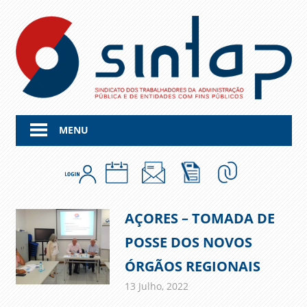
Skip
to
content
MENU
AÇORES – TOMADA DE
POSSE DOS NOVOS
ÓRGÃOS REGIONAIS
13 Julho, 2022
admin
Comunicados