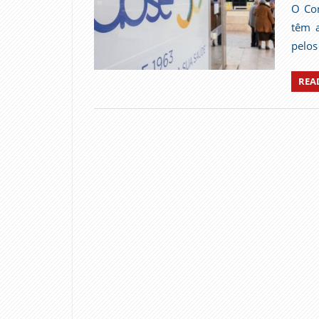
O Con
têm a
pelos
REA