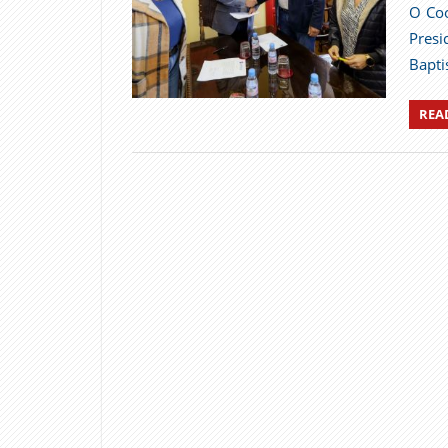
O Coo
Pres
Bapti
REA