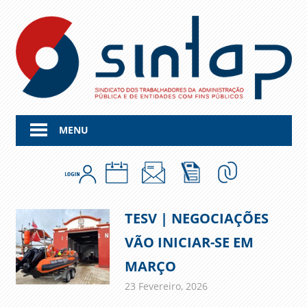
Skip
to
content
MENU
TESV | NEGOCIAÇÕES
VÃO INICIAR-SE EM
MARÇO
23 Fevereiro, 2026
admin
Comunicados