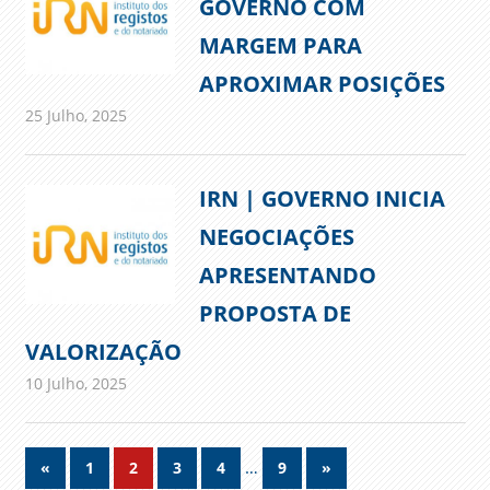
GOVERNO COM
MARGEM PARA
APROXIMAR POSIÇÕES
25 Julho, 2025
admin
Comunicados
IRN | GOVERNO INICIA
NEGOCIAÇÕES
APRESENTANDO
PROPOSTA DE
VALORIZAÇÃO
10 Julho, 2025
admin
Comunicados
Navegação
Previous
…
Next
«
1
2
3
4
9
»