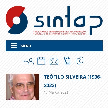
Skip
to
content
MENU
TEÓFILO SILVEIRA (1936-
2022)
17 Março, 2022
admin
Comunicados